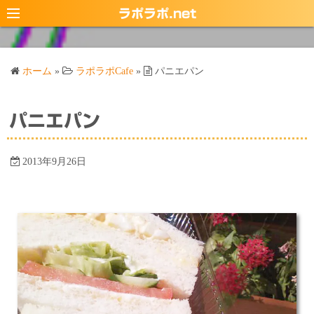
コ
ラポラポ.net
ン
テ
ン
ホーム
»
ラポラポCafe
»
パニエパン
ツ
へ
ス
パニエパン
キ
ッ
2013年9月26日
プ