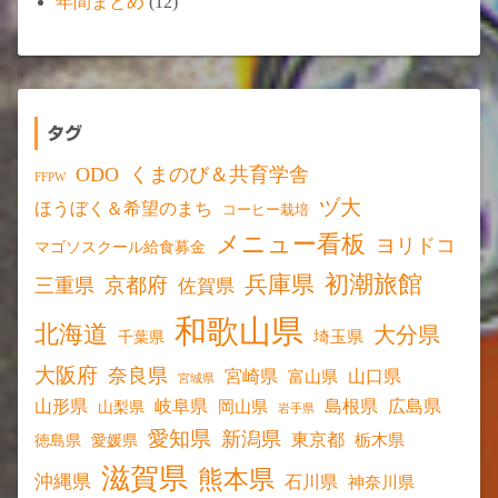
年間まとめ
(12)
タグ
ODO
くまのび＆共育学舎
FFPW
ヅ大
ほうぼく＆希望のまち
コーヒー栽培
メニュー看板
ヨリドコ
マゴソスクール給食募金
初潮旅館
兵庫県
京都府
三重県
佐賀県
和歌山県
北海道
大分県
埼玉県
千葉県
大阪府
奈良県
宮崎県
山口県
富山県
宮城県
山形県
岐阜県
島根県
広島県
岡山県
山梨県
岩手県
愛知県
新潟県
東京都
愛媛県
栃木県
徳島県
滋賀県
熊本県
沖縄県
石川県
神奈川県