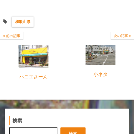
和歌山県
前の記事
次の記事
小ネタ
パニエさーん
検索
検
検索