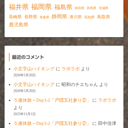
福岡県
福井県
福島県
秋田県
群馬県
茨城県
静岡県
長野県
長崎県
鳥取県
香川県
高知県
青森県
鹿児島県
最近のコメント
小文字山ハイキング
に
ラポラポ
より
2026年5月20日
小文字山ハイキング
に
昭和のチエちゃん
より
2026年5月20日
５連休旅～Day3-2「戸隠五社参り②」
に
ラポラポ
より
2025年11月1日
５連休旅～Day3-2「戸隠五社参り②」
に
田中佳津