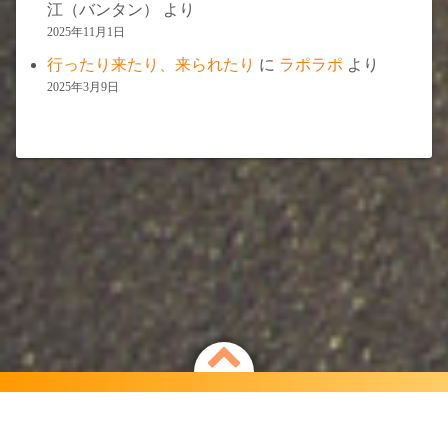
江（バンタン）
より
2025年11月1日
行ったり来たり、来られたり
に
ラポラポ
より
2025年3月9日
Powered by
WordPress
Theme by
Simple Days
自由で氣ままな旅するカフェ「ラポラポ」