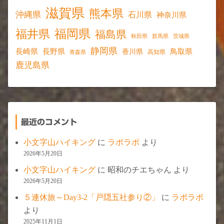
滋賀県
熊本県
沖縄県
石川県
神奈川県
福岡県
福井県
福島県
秋田県
群馬県
茨城県
静岡県
長野県
長崎県
鳥取県
香川県
高知県
青森県
鹿児島県
最近のコメント
小文字山ハイキング
に
ラポラポ
より
2026年5月20日
小文字山ハイキング
に
昭和のチエちゃん
より
2026年5月20日
５連休旅～Day3-2「戸隠五社参り②」
に
ラポラポ
より
2025年11月1日