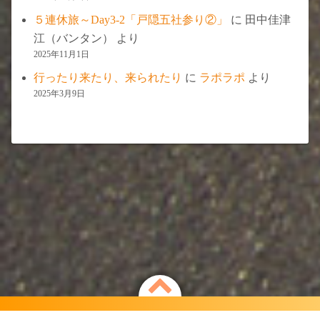
５連休旅～Day3-2「戸隠五社参り②」
に
田中佳津
江（バンタン）
より
2025年11月1日
行ったり来たり、来られたり
に
ラポラポ
より
2025年3月9日