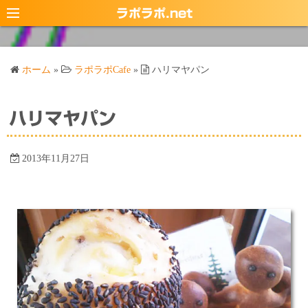
コ
ラポラポ.net
ン
テ
ン
ホーム
»
ラポラポCafe
»
ハリマヤパン
ツ
へ
ス
ハリマヤパン
キ
ッ
2013年11月27日
プ