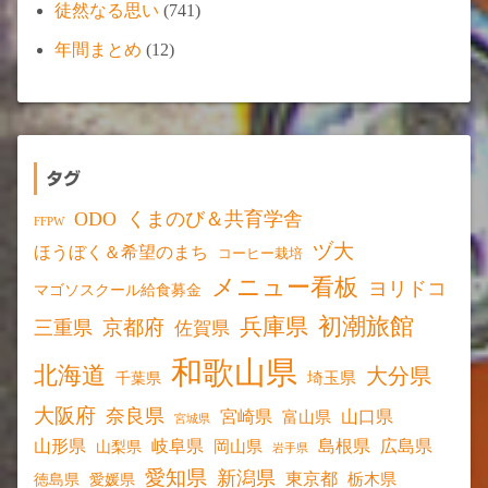
徒然なる思い
(741)
年間まとめ
(12)
タグ
ODO
くまのび＆共育学舎
FFPW
ヅ大
ほうぼく＆希望のまち
コーヒー栽培
メニュー看板
ヨリドコ
マゴソスクール給食募金
初潮旅館
兵庫県
京都府
三重県
佐賀県
和歌山県
北海道
大分県
埼玉県
千葉県
大阪府
奈良県
宮崎県
山口県
富山県
宮城県
山形県
岐阜県
島根県
広島県
岡山県
山梨県
岩手県
愛知県
新潟県
東京都
愛媛県
栃木県
徳島県