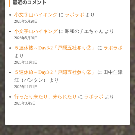
最近のコメント
小文字山ハイキング
に
ラポラポ
より
2026年5月20日
小文字山ハイキング
に
昭和のチエちゃん
より
2026年5月20日
５連休旅～Day3-2「戸隠五社参り②」
に
ラポラポ
より
2025年11月1日
５連休旅～Day3-2「戸隠五社参り②」
に
田中佳津
江（バンタン）
より
2025年11月1日
行ったり来たり、来られたり
に
ラポラポ
より
2025年3月9日