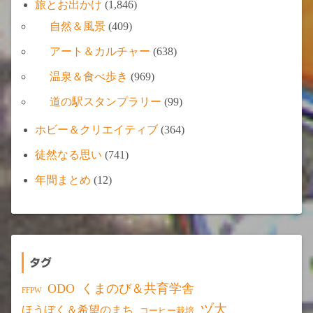
旅とお出かけ
(1,846)
自然＆風景
(409)
アート＆カルチャー
(638)
温泉＆食べ歩き
(969)
道の駅スタンプラリー
(99)
ホビー＆クリエイティブ
(364)
徒然なる思い
(741)
年間まとめ
(12)
タグ
ODO
くまのび＆共育学舎
FFPW
ヅ大
ほうぼく＆希望のまち
コーヒー栽培