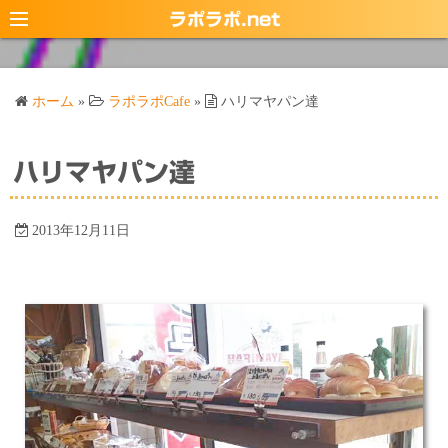
コ
ラポラポ.net
ン
テ
ン
ホーム
»
ラポラポCafe
»
ハリマヤパン達
ツ
へ
ス
ハリマヤパン達
キ
ッ
2013年12月11日
プ