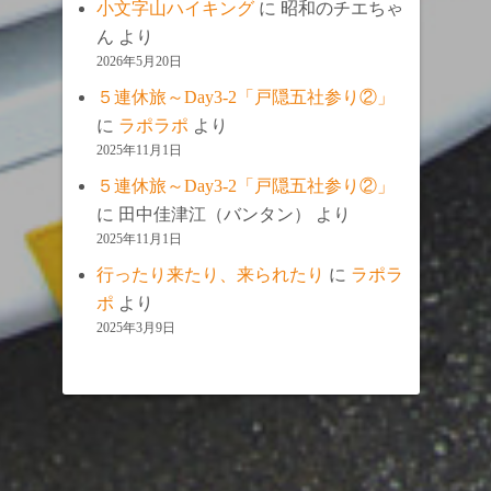
小文字山ハイキング
に
昭和のチエちゃ
ん
より
2026年5月20日
５連休旅～Day3-2「戸隠五社参り②」
に
ラポラポ
より
2025年11月1日
５連休旅～Day3-2「戸隠五社参り②」
に
田中佳津江（バンタン）
より
2025年11月1日
行ったり来たり、来られたり
に
ラポラ
ポ
より
2025年3月9日