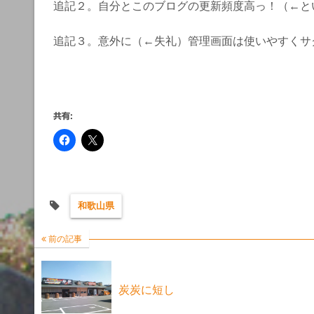
追記２。自分とこのブログの更新頻度高っ！（←と
追記３。意外に（←失礼）管理画面は使いやすくサ
共有:
和歌山県
前の記事
炭炭に短し