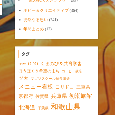
道の駅スタンプラリー
(99)
ホビー＆クリエイティブ
(364)
徒然なる思い
(741)
年間まとめ
(12)
タグ
ODO
くまのび＆共育学舎
FFPW
ほうぼく＆希望のまち
コーヒー栽培
ヅ大
マゴソスクール給食募金
メニュー看板
ヨリドコ
三重県
初潮旅館
兵庫県
京都府
佐賀県
和歌山県
北海道
千葉県