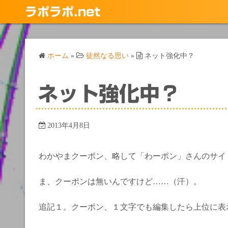
コ
ラポラポ.net
ン
テ
ン
ホーム
»
徒然なる思い
»
ネット強化中？
ツ
へ
ス
ネット強化中？
キ
ッ
プ
2013年4月8日
わかやまクーポン、略して「わーポン」さんのサイ
ま、クーポンは無いんですけど……（汗）。
追記１。クーポン、１文字でも編集したら上位に表