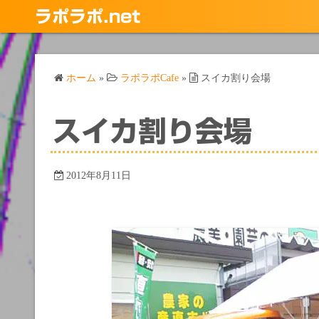
コ
ラポラポ.net
ン
テ
ン
ホーム
»
ラポラポCafe
»
スイカ割り会場
ツ
へ
ス
スイカ割り会場
キ
ッ
プ
2012年8月11日