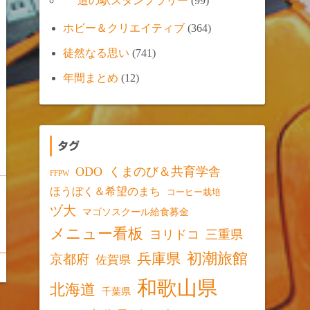
道の駅スタンプラリー
(99)
ホビー＆クリエイティブ
(364)
徒然なる思い
(741)
年間まとめ
(12)
タグ
ODO
くまのび＆共育学舎
FFPW
ほうぼく＆希望のまち
コーヒー栽培
ヅ大
マゴソスクール給食募金
メニュー看板
ヨリドコ
三重県
初潮旅館
兵庫県
京都府
佐賀県
和歌山県
北海道
千葉県