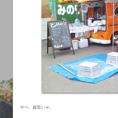
やべ、超近いｗ。