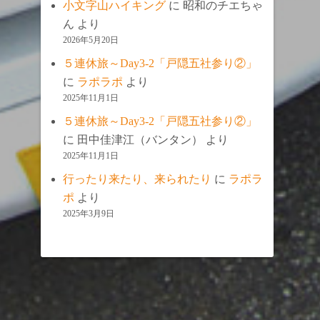
小文字山ハイキング
に
昭和のチエちゃ
ん
より
2026年5月20日
５連休旅～Day3-2「戸隠五社参り②」
に
ラポラポ
より
2025年11月1日
５連休旅～Day3-2「戸隠五社参り②」
に
田中佳津江（バンタン）
より
2025年11月1日
行ったり来たり、来られたり
に
ラポラ
ポ
より
2025年3月9日