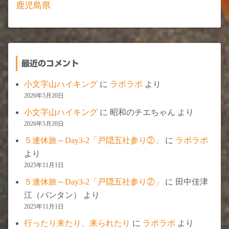
鹿児島県
最近のコメント
小文字山ハイキング
に
ラポラポ
より
2026年5月20日
小文字山ハイキング
に
昭和のチエちゃん
より
2026年5月20日
５連休旅～Day3-2「戸隠五社参り②」
に
ラポラポ
より
2025年11月1日
５連休旅～Day3-2「戸隠五社参り②」
に
田中佳津
江（バンタン）
より
2025年11月1日
行ったり来たり、来られたり
に
ラポラポ
より