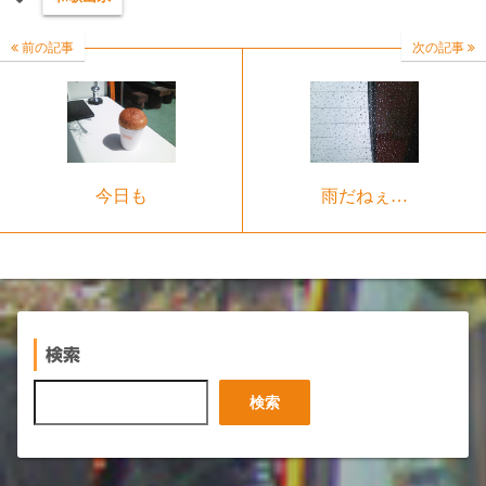
前の記事
次の記事
今日も
雨だねぇ…
検索
検
検索
索