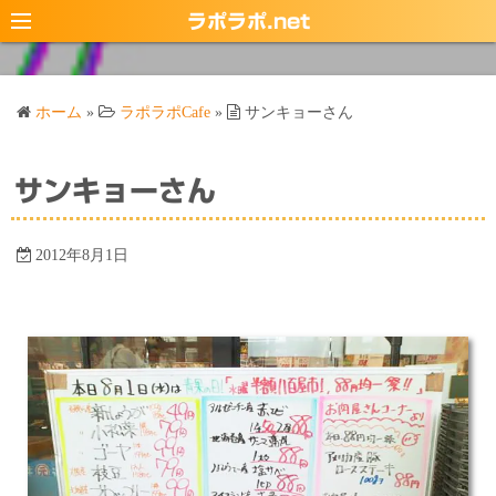
コ
ラポラポ.net
ン
テ
ン
ホーム
»
ラポラポCafe
»
サンキョーさん
ツ
へ
ス
サンキョーさん
キ
ッ
2012年8月1日
プ