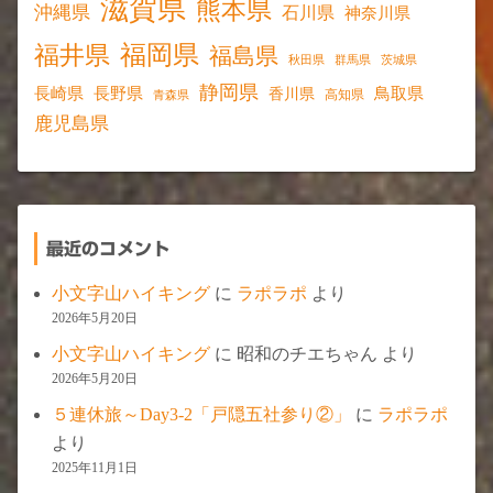
滋賀県
熊本県
沖縄県
石川県
神奈川県
福岡県
福井県
福島県
秋田県
群馬県
茨城県
静岡県
長野県
長崎県
鳥取県
香川県
高知県
青森県
鹿児島県
最近のコメント
小文字山ハイキング
に
ラポラポ
より
2026年5月20日
小文字山ハイキング
に
昭和のチエちゃん
より
2026年5月20日
５連休旅～Day3-2「戸隠五社参り②」
に
ラポラポ
より
2025年11月1日