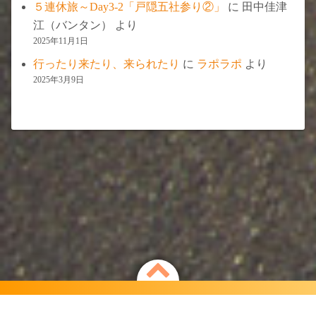
５連休旅～Day3-2「戸隠五社参り②」
に
田中佳津
江（バンタン）
より
2025年11月1日
行ったり来たり、来られたり
に
ラポラポ
より
2025年3月9日
Powered by
WordPress
Theme by
Simple Days