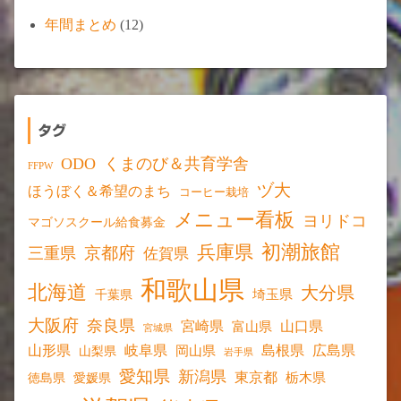
年間まとめ
(12)
タグ
ODO
くまのび＆共育学舎
FFPW
ヅ大
ほうぼく＆希望のまち
コーヒー栽培
メニュー看板
ヨリドコ
マゴソスクール給食募金
初潮旅館
兵庫県
京都府
三重県
佐賀県
和歌山県
北海道
大分県
埼玉県
千葉県
大阪府
奈良県
宮崎県
山口県
富山県
宮城県
山形県
岐阜県
島根県
広島県
岡山県
山梨県
岩手県
愛知県
新潟県
東京都
愛媛県
栃木県
徳島県