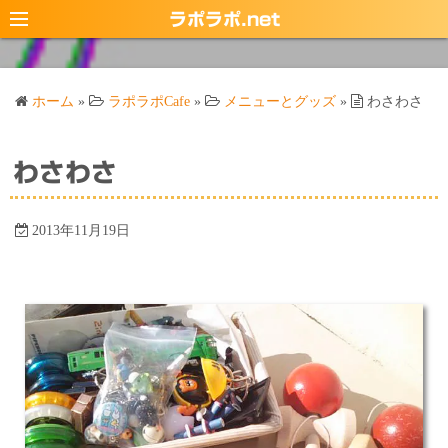
コ
ラポラポ.net
ン
テ
ン
ホーム
»
ラポラポCafe
»
メニューとグッズ
»
わさわさ
ツ
へ
ス
わさわさ
キ
ッ
2013年11月19日
プ