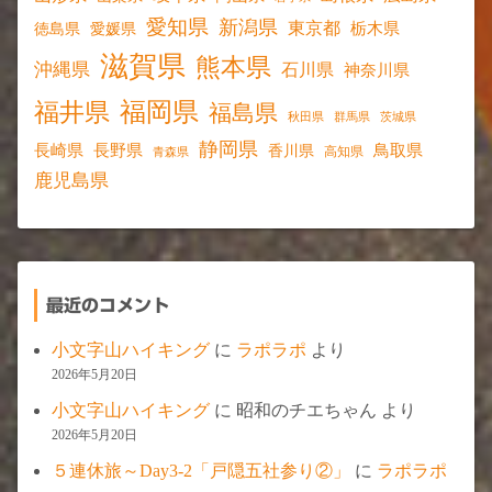
愛知県
新潟県
東京都
愛媛県
栃木県
徳島県
滋賀県
熊本県
沖縄県
石川県
神奈川県
福岡県
福井県
福島県
秋田県
群馬県
茨城県
静岡県
長野県
長崎県
鳥取県
香川県
高知県
青森県
鹿児島県
最近のコメント
小文字山ハイキング
に
ラポラポ
より
2026年5月20日
小文字山ハイキング
に
昭和のチエちゃん
より
2026年5月20日
５連休旅～Day3-2「戸隠五社参り②」
に
ラポラポ