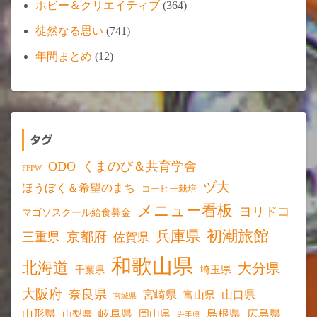
ホビー＆クリエイティブ
(364)
徒然なる思い
(741)
年間まとめ
(12)
タグ
ODO
くまのび＆共育学舎
FFPW
ヅ大
ほうぼく＆希望のまち
コーヒー栽培
メニュー看板
ヨリドコ
マゴソスクール給食募金
初潮旅館
兵庫県
京都府
三重県
佐賀県
和歌山県
北海道
大分県
埼玉県
千葉県
大阪府
奈良県
宮崎県
山口県
富山県
宮城県
山形県
岐阜県
島根県
広島県
岡山県
山梨県
岩手県