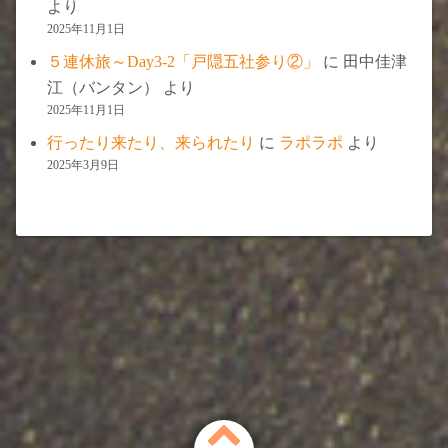
より
2025年11月1日
５連休旅～Day3-2「戸隠五社参り②」
に
田中佳津
江（バンタン）
より
2025年11月1日
行ったり来たり、来られたり
に
ラポラポ
より
2025年3月9日