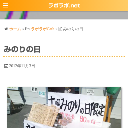
コ
ラポラポ.net
ン
テ
ン
ホーム
»
ラポラポCafe
»
みのりの日
ツ
へ
ス
みのりの日
キ
ッ
2012年11月3日
プ