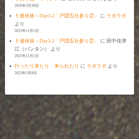
2026年5月20日
５連休旅～Day3-2「戸隠五社参り②」
に
ラポラポ
より
2025年11月1日
５連休旅～Day3-2「戸隠五社参り②」
に
田中佳津
江（バンタン）
より
2025年11月1日
行ったり来たり、来られたり
に
ラポラポ
より
2025年3月9日