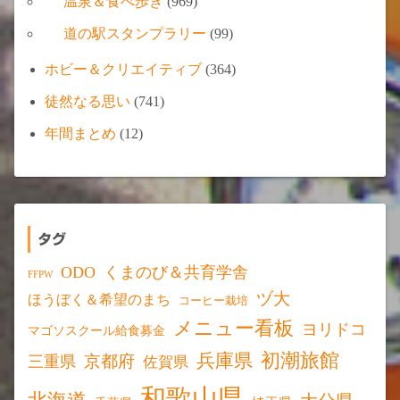
温泉＆食べ歩き
(969)
道の駅スタンプラリー
(99)
ホビー＆クリエイティブ
(364)
徒然なる思い
(741)
年間まとめ
(12)
タグ
ODO
くまのび＆共育学舎
FFPW
ヅ大
ほうぼく＆希望のまち
コーヒー栽培
メニュー看板
ヨリドコ
マゴソスクール給食募金
初潮旅館
兵庫県
京都府
三重県
佐賀県
和歌山県