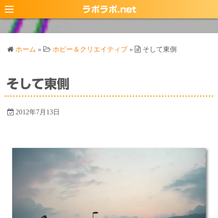
コ
ラポラポ.net
ン
テ
ン
ホーム
»
ホビー＆クリエイティブ
»
そして東側
ツ
へ
ス
そして東側
キ
ッ
2012年7月13日
プ